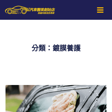
跳
Main
至
Men
主
要
內
容
分類：鍍膜養護