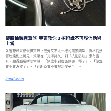
鍍膜種類霧煞煞 專家教你 3 招辨識不再誤信話術
上當
各種聽起來相似但實際上感覺又不太一樣的鍍膜類型，價格從幾
百塊錢到上萬元、效果從「光澤持久」到「抗刮防炫」應有盡
有，聽得腦袋瞬間當機：「這麼多到底該選哪一種？」、「便宜
會不會沒效？」、「這麼貴會不會被當盤子？」。
Read More