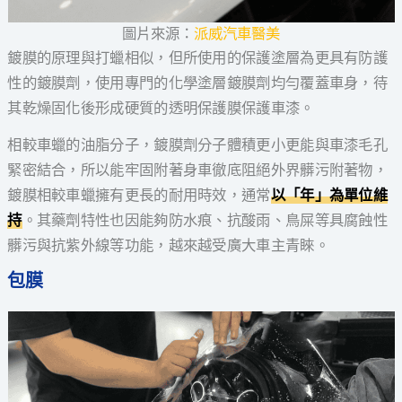
圖片來源：
派威汽車醫美
鍍膜的原理與打蠟相似，但所使用的保護塗層為更具有防護
性的鍍膜劑，使用專門的化學塗層鍍膜劑均勻覆蓋車身，待
其乾燥固化後形成硬質的透明保護膜保護車漆。
相較車蠟的油脂分子，鍍膜劑分子體積更小更能與車漆毛孔
緊密結合，所以能牢固附著身車徹底阻絕外界髒污附著物，
鍍膜相較車蠟擁有更長的耐用時效，通常
以「年」為單位維
持
。其藥劑特性也因能夠防水痕、抗酸雨、鳥屎等具腐蝕性
髒污與抗紫外線等功能，越來越受廣大車主青睞。
包膜