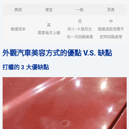
費用
便宜
一般
昂貴
低
中
高
維護成本
約 2 ~3 個月左
翹邊或起泡需不
需要每月上蠟
右一次回廠維護
定時回廠處理
外觀汽車美容方式的優點 V.S. 缺點
打蠟的 3 大優缺點