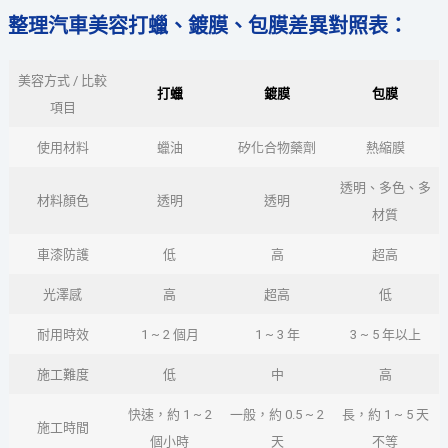
整理汽車美容打蠟、鍍膜、包膜差異對照表：
美容方式 / 比較
打蠟
鍍膜
包膜
項目
使用材料
蠟油
矽化合物藥劑
熱縮膜
透明、多色、多
材料顏色
透明
透明
材質
車漆防護
低
高
超高
光澤感
高
超高
低
耐用時效
1 ~ 2 個月
1 ~ 3 年
3 ~ 5 年以上
施工難度
低
中
高
快速，約 1 ~ 2
一般，約 0.5 ~ 2
長，約 1 ~ 5 天
施工時間
個小時
天
不等