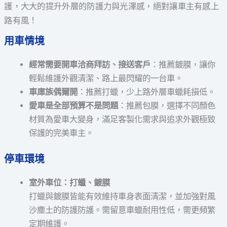
護，大大的提升外層的防護力與光澤感，絕對讓車主有感上
路有風！
用車情境
經常需要開車洽商拜訪、接送客戶
：推薦鍍膜，讓你
輕鬆維護外觀清潔、路上最閃耀的一台車。
車庫族偶爾開
：推薦打蠟，少上路外層車蠟耗損低。
愛車是全部預算不是問題
：推薦包膜，選擇不同顏色
材質為愛車大變身，滿足客製化需求與追求外觀極致
保護的完美車主。
停車環境
室外車位：打蠟、鍍膜
打蠟與鍍膜皆能有效維持車身表面清潔，並加強對風
沙塵土的防護防護。需留意車蠟耐用性低，需更頻繁
定期維護。