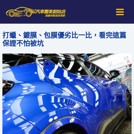
跳
Main
至
Men
主
要
打蠟、鍍膜、包膜優劣比一比，看完這篇
內
保證不怕被坑
容