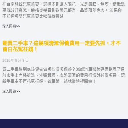
在台南想找汽車美容，選擇多到讓人眼花：光是鍍膜、包膜、精緻洗
車就分好幾派，價格從幾百到數萬元都有，品質落差也大。 如果你
不知道哪間汽車美容比較值得嘗試
深入閱讀>>
剛買二手車？這幾項清潔保養費用一定要先抓，才不
會白花冤枉錢！
2026 年 5 月 3 日
買二手車後到底該優先做哪些清潔保養？派威汽車醫美專家整理了目
前市場上內裝拆洗、外觀鍍膜、底盤清潔的費用行情與必做項目，讓
新手車主不再花冤枉錢，養車第一站就從這裡開始！
深入閱讀>>