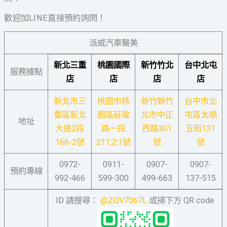
歡迎加LINE直接預約詢問！
派威汽車醫美
新北三重
桃園國際
新竹竹北
台中北屯
服務據點
店
店
店
店
新北市三
桃園市桃
新竹縣竹
台中市北
重區新北
園區莊敬
北市中正
屯區太順
地址
大道2段
路一段
西路301
五街131
166-2號
211之1號
號
號
0972-
0911-
0907-
0907-
預約專線
992-466
599-300
499-663
137-515
ID 請搜尋：
@ZQV7067L
或掃下方 QR code