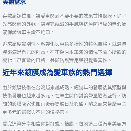
美觀需求
喜歡高調拉風、讓愛車閃到不要不要的效果首推鍍膜，除了
光亮閃耀的外觀，鍍膜完絲滑的手感與抗污防指紋的無暇觸
感保證讓車主讚不絕口。
追求高度識別性、客製化與車色多樣性的特色風格，就選包
膜來滿足自己的創意，在不傷原本車漆的情況下隨心所欲的
變化自己喜歡的風格，兼顧防護實用與視覺豐富性。
近年來鍍膜成為愛車族的熱門選擇
由於鍍膜技術在台灣越來越成熟，經幾年的發展後其類型與
技術發展也越來越多元，在車主間的討論聲量逐漸盛行，坊
間的鍍膜店家也如雨後春筍般日益興盛，隨之而來帶給車主
更多元的選擇與不同的價格帶。
看完這篇分享相信你對打蠟、鍍膜、包膜這三種汽車美容方