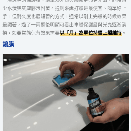
一層透明的保護膜，讓車漆外表與觸感更亮更光滑，同時減
少水漬與灰塵髒污附著。通則來說打蠟是最便宜、簡單好上
手，但耐久度也最短暫的方式，通常以剛上完蠟的時候效果
最顯著，過了一兩週後明顯可看出車蠟保護層與光亮逐漸消
損，如要常態保有效果需要
以「月」為單位持續上蠟維持
。
鍍膜