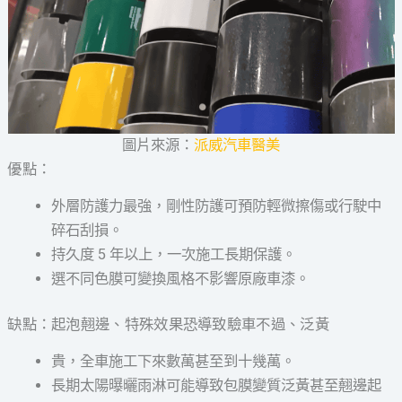
圖片來源：
派威汽車醫美
優點：
外層防護力最強，剛性防護可預防輕微擦傷或行駛中
碎石刮損。
持久度 5 年以上，一次施工長期保護。
選不同色膜可變換風格不影響原廠車漆。
缺點：起泡翹邊、特殊效果恐導致驗車不過、泛黃
貴，全車施工下來數萬甚至到十幾萬。
長期太陽曝曬雨淋可能導致包膜變質泛黃甚至翹邊起