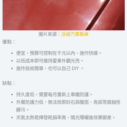
圖片來源：
派威汽車醫美
優點：
便宜，預算可控制在千元以內，施作快速。
以低成本即可維持愛車外觀光亮。
施作技術簡單，也可以自己 DIY 。
缺點：
持久度低，需要每月重新上車蠟防護。
外層防護力低，無法抵禦砂石與酸雨、鳥屎等腐蝕性
髒污。
天氣太熱易揮發耗損率高，陽光曝曬後效果變差。