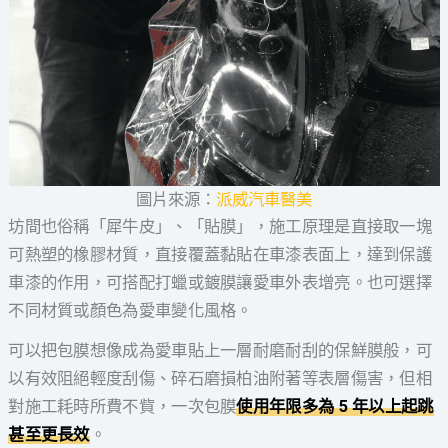
圖片來源：
派威汽車醫美
坊間也俗稱「犀牛皮」、「貼膜」，施工原理是直接取一塊
可熱塑的橡膠材質，直接覆蓋黏貼在車漆表面上，達到保護
車漆的作用，可搭配打蠟或鍍膜讓愛車外表增亮。也可選擇
不同材質或顏色為愛車變化風格。
可以把包膜想像成為愛車貼上一層耐磨耐刮的保鮮膜般，可
以有效阻絕輕度刮傷、碎石磨損柏油附著等表層傷害，但相
對施工耗時所費不貲，一次包膜
使用年限多為 5 年以上起跳
甚至更長效
。