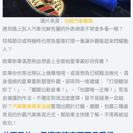
圖片來源：
派威汽車醫美
遇到路上別人汽車光鮮亮麗的外表總是不禁會多看一眼？
特殊節日或時機時也想為愛車打理一番讓外觀看起來閃耀動
人？
剛牽新車滿腔熱血想直上全套給愛車最好的保養？
如果你也常出現以上幾種情境，或是想為已經黯淡無光、滿
身傷痕的愛車重新整理外觀，卻得到一堆建議：「打個蠟就
好了！」、「鍍膜比較省事！」、「包膜唯一正解！」等各
自擁護的作法，不確定到底怎麼選擇，是不是越貴一定越
好？
汽車醫美專家派威
整理出關於打蠟、鍍膜、包膜三種最
常見的外觀汽車美容方式，幫助車主快速了解，不用再被話
術坑！