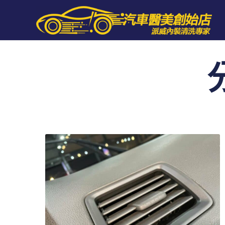
跳
至
主
要
內
容