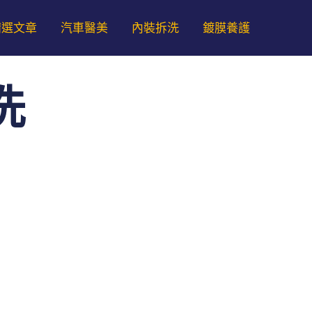
精選文章
汽車醫美
內裝拆洗
鍍膜養護
洗