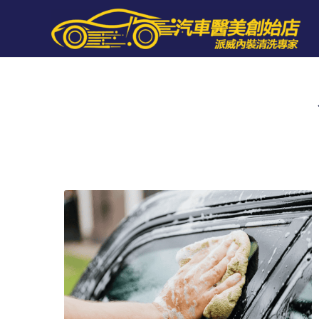
跳
至
主
要
內
容