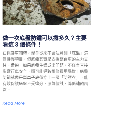
做一次底盤防鏽可以撐多久？主要
看這 3 個條件！
在保養車輛時，幾乎從來不會注意到「底盤」這
個養護項目，但底盤其實是支撐整台車的主力支
柱、骨架，如果底盤生鏽或出問題，不僅會直接
影響行車安全，還可能導致維修費用暴增！底盤
防鏽就像是幫車子底盤穿上一層「防護衣」，能
有效保護底盤不受鹽分、濕氣侵蝕、降低鏽蝕風
險。
Read More