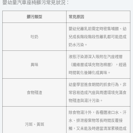
嬰幼童汽車座椅髒污常見狀況：
髒污類型
常見原因
嬰幼兒離乳前需定時密集哺餵、幼
吐奶
兒成長階段階段性離乳都可能造成
奶水污染。
液態汙染源深入吸附在汽座裡層
異味
（纖維層或填充物泡棉層），經過
時間氧化後轉化成異味。
幼童學習進食期間的抓食行為，非
食物殘渣
常容易造成汽座與周遭環境充滿食
物殘渣與湯汁污染。
除食物湯汁外，各種體液口水、汗
水、排泄廢棄物等長時間反覆接
污斑、黃斑
觸，又未能及時適當清潔累積造成