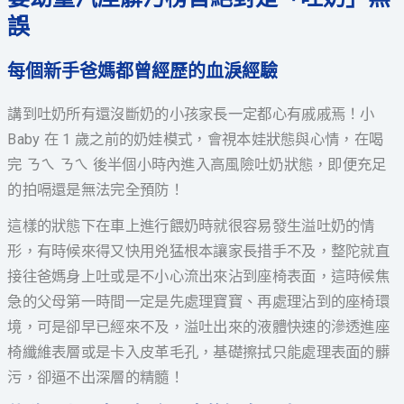
誤
每個新手爸媽都曾經歷的血淚經驗
講到吐奶所有還沒斷奶的小孩家長一定都心有戚戚焉！小
Baby 在 1 歲之前的奶娃模式，會視本娃狀態與心情，在喝
完 ㄋㄟ ㄋㄟ 後半個小時內進入高風險吐奶狀態，即便充足
的拍嗝還是無法完全預防！
這樣的狀態下在車上進行餵奶時就很容易發生溢吐奶的情
形，有時候來得又快用兇猛根本讓家長措手不及，整陀就直
接往爸媽身上吐或是不小心流出來沾到座椅表面，這時候焦
急的父母第一時間一定是先處理寶寶、再處理沾到的座椅環
境，可是卻早已經來不及，溢吐出來的液體快速的滲透進座
椅纖維表層或是卡入皮革毛孔，基礎擦拭只能處理表面的髒
污，卻逼不出深層的精髓！