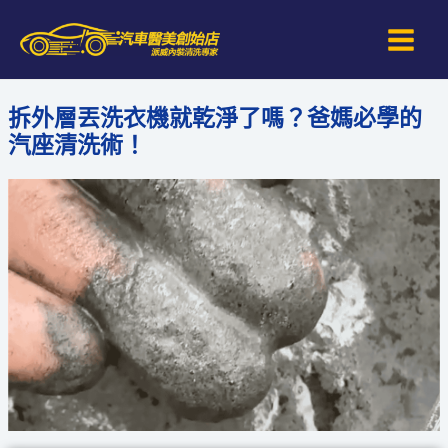
跳
Main
至
Men
主
要
拆外層丟洗衣機就乾淨了嗎？爸媽必學的
內
汽座清洗術！
容