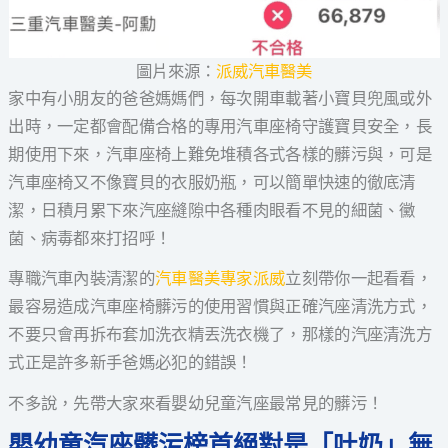
圖片來源：
派威汽車醫美
家中有小朋友的爸爸媽媽們，每次開車載著小寶貝兜風或外
出時，一定都會配備合格的專用汽車座椅守護寶貝安全，長
期使用下來，汽車座椅上難免堆積各式各樣的髒污與，可是
汽車座椅又不像寶貝的衣服奶瓶，可以簡單快速的徹底清
潔，日積月累下來汽座縫隙中各種肉眼看不見的細菌、黴
菌、病毒都來打招呼！
專職汽車內裝清潔的
汽車醫美專家派威
立刻帶你一起看看，
最容易造成汽車座椅髒污的使用習慣與正確汽座清洗方式，
不要只會再拆布套加洗衣精丟洗衣機了，那樣的汽座清洗方
式正是許多新手爸媽必犯的錯誤！
不多說，先帶大家來看嬰幼兒童汽座最常見的髒污！
嬰幼童汽座髒污榜首絕對是「吐奶」無