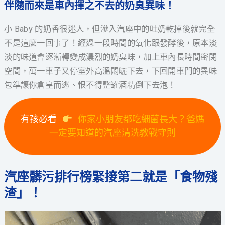
伴隨而來是車內揮之不去的奶臭異味！
小 Baby 的奶香很迷人，但滲入汽座中的吐奶乾掉後就完全
不是這麼一回事了！經過一段時間的氧化跟發酵後，原本淡
淡的味道會逐漸轉變成濃烈的奶臭味，加上車內長時間密閉
空間，萬一車子又停室外高溫悶曬下去，下回開車門的異味
包準讓你倉皇而逃、恨不得整罐酒精倒下去泡！
有孩必看 
你家小朋友都吃細菌長大？爸媽
一定要知道的汽座清洗教戰守則
汽座髒污排行榜緊接第二就是「食物殘
渣」！