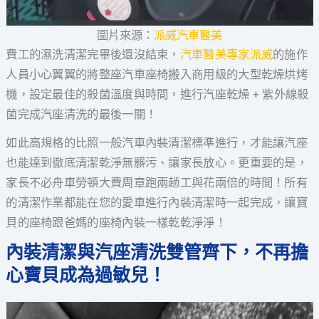
圖片來源：
派威汽車醫美
費工的濕洗清潔完畢後還沒結束，
汽車醫美專家派威
的施作
人員小心翼翼的將整座汽車座椅搬入商用級的大型乾燥烘烤
機，設定最佳的殺菌溫度與時間，進行汽座乾燥 + 紫外線殺
菌完成汽座清洗的最後一關！
如此高規格的比照一般汽車內裝清潔標準進行，才能讓汽座
也能達到徹底清潔乾淨無髒污、讓家長放心。更重要的是，
家長不必舟車勞頓大費周章跑兩趟工與花兩倍的時間！所有
的清潔作業都能在您的愛車進行內裝清潔時一起完成，讓寶
貝的座椅跟爸媽的座椅內裝一樣乾乾淨淨！
內裝清潔與汽座清洗雙管齊下，不再擔
心寶貝成為過敏兒！