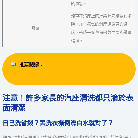
的斑垢。
殘存在汽座上的汙染源未能徹底移
除，加上適當的濕度與偏高的溫
發霉
度，形成一個養育黴菌生長的優渥
環境。
 推薦閱讀：
《派威汽車醫美》嬰幼兒汽車座椅清潔
只擦表面？小心變成細菌培養皿！
注意！許多家長的汽座清洗都只淪於表
面清潔
自己洗省錢？丟洗衣機倒漂白水就對了？
很多精打細算的小資族爸媽會上網求助或找許多清潔方法，