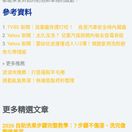
都能享受到如同初遇新車般的感動！
參考資料
1.
TVBS 新聞｜孩童腹背遭叮咬！ 竟是汽車安全椅內藏蟲
2.
Yahoo 新聞｜太久沒洗？ 兒童汽座掀開內裝全發霉長蛆
3.
Yahoo 新聞｜嬰幼兒皮膚僅成人1/3薄！慎選家用洗劑避
免化學殘留
» 更多推薦:
波波夾推薦：打造蓬鬆羊毛捲
通勤亂髮救星！無線直髮梳秒整理
更多精選文章
2026 自助洗車步驟完整教學：7 步驟不傷漆、洗完像
剛做美容