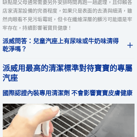
缺點是父母通常需要另外安排時間再跑一趟處理，且仰賴各
店家清潔設備的完善程度，如果只是表面的去漬與細清，雖
然肉眼看不見污垢霉斑，但卡在纖維深層的髒污可能還是牢
牢存在，持續影響著寶貝健康！
派威問答：兒童汽座上有尿味或牛奶味清得
乾淨嗎？
派威用最高的清潔標準對待寶寶的專屬
汽座
國際認證內裝專用清潔劑 不會影響寶寶皮膚健康