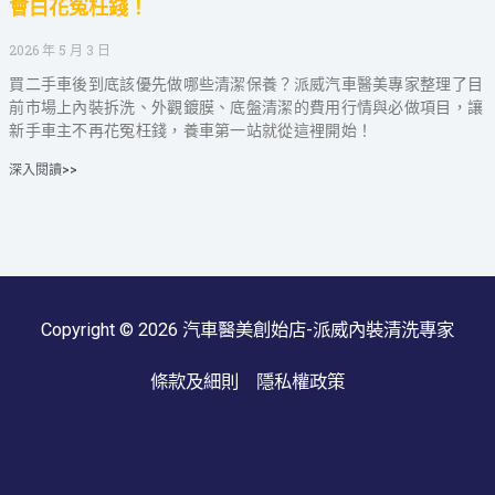
會白花冤枉錢！
2026 年 5 月 3 日
買二手車後到底該優先做哪些清潔保養？派威汽車醫美專家整理了目
前市場上內裝拆洗、外觀鍍膜、底盤清潔的費用行情與必做項目，讓
新手車主不再花冤枉錢，養車第一站就從這裡開始！
深入閱讀>>
Copyright © 2026 汽車醫美創始店-派威內裝清洗專家
條款及細則
隱私權政策