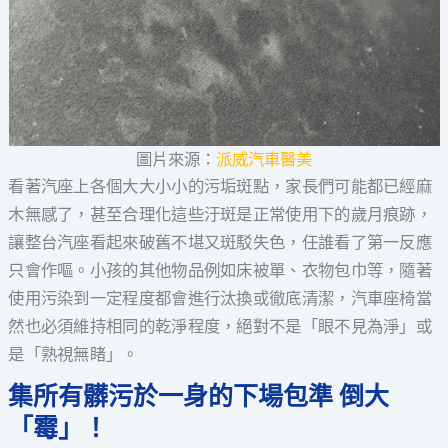
圖片來源：
派威汽車醫美
看著汽座上各個大大小小的污垢斑點，家長們可能都已經麻
木無感了，甚至合理化這些汙斑是正常使用下的歲月痕跡，
讓整台汽座看起來破舊不堪又斑駁失色，任誰看了第一反應
只會作嘔。小孩的其他物品例如床被單、衣物包巾等，隨著
使用污染到一定程度都會進行汰換或徹底清潔，汽車座椅當
然也必須維持相同的乾淨程度，絕對不是「眼不見為淨」或
是「熟視無睹」。
集所有髒污於一身的下場包準 倒大
「霉」！