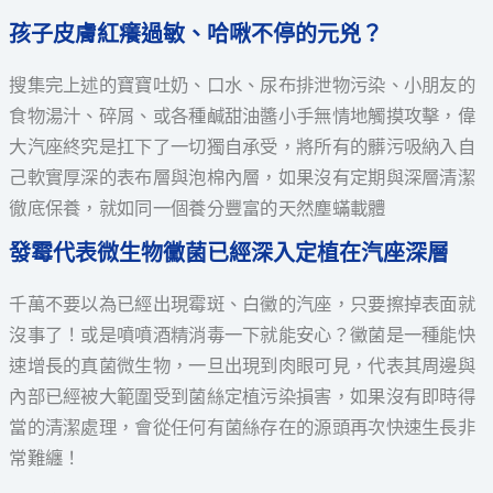
孩子皮膚紅癢過敏、哈啾不停的元兇？
搜集完上述的寶寶吐奶、口水、尿布排泄物污染、小朋友的
食物湯汁、碎屑、或各種鹹甜油醬小手無情地觸摸攻擊，偉
大汽座終究是扛下了一切獨自承受，將所有的髒污吸納入自
己軟實厚深的表布層與泡棉內層，如果沒有定期與深層清潔
徹底保養，就如同一個養分豐富的天然塵蟎載體
發霉代表微生物黴菌已經深入定植在汽座深層
千萬不要以為已經出現霉斑、白黴的汽座，只要擦掉表面就
沒事了！或是噴噴酒精消毒一下就能安心？黴菌是一種能快
速增長的真菌微生物，一旦出現到肉眼可見，代表其周邊與
內部已經被大範圍受到菌絲定植污染損害，如果沒有即時得
當的清潔處理，會從任何有菌絲存在的源頭再次快速生長非
常難纏！