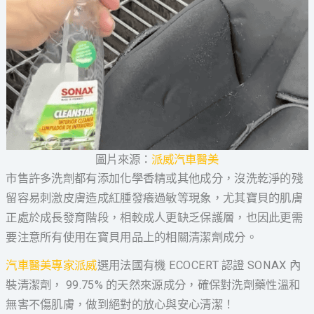
圖片來源：
派威汽車醫美
市售許多洗劑都有添加化學香精或其他成分，沒洗乾淨的殘
留容易刺激皮膚造成紅腫發癢過敏等現象，尤其寶貝的肌膚
正處於成長發育階段，相較成人更缺乏保護層，也因此更需
要注意所有使用在寶貝用品上的相關清潔劑成分。
汽車醫美專家派威
選用法國有機 ECOCERT 認證 SONAX 內
裝清潔劑， 99.75% 的天然來源成分，確保對洗劑藥性溫和
無害不傷肌膚，做到絕對的放心與安心清潔！