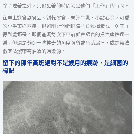
除了睡著之外，其他醒著的時間就是他們「工作」的時間。
在車上進食副食品、餅乾零食、果汁牛乳、小點心等，可愛
的小手東抓西摸，很難阻止他們把這些食物揮灑或「ㄍㄡˊ」
得到處都是。即便爸媽每次下車前都會認真的把汽座擦過一
遍，但還是難保一些神奇的角度隙縫或角落漏掉，或是無法
徹底清潔帶有油漬的污染源。
留下的陳年黃斑絕對不是歲月的痕跡，是細菌的
標記