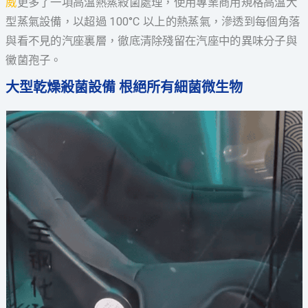
威
更多了一項高溫熱蒸殺菌處理，使用專業商用規格高溫大
型蒸氣設備，以超過 100°C 以上的熱蒸氣，滲透到每個角落
與看不見的汽座裏層，徹底清除殘留在汽座中的異味分子與
黴菌孢子。
大型乾燥殺菌設備 根絕所有細菌微生物