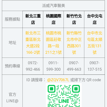
派威汽車醫美
新北三重
桃園國際
新竹竹北
台中北屯
服務據點
店
店
店
店
新北市三
桃園市桃
新竹縣竹
台中市北
重區新北
園區莊敬
北市中正
屯區太順
地址
大道2段
路一段
西路301
五街131
166-2號
211之1號
號
號
0972-
0911-
0907-
0907-
預約專線
992-466
599-300
499-663
137-515
ID 請搜尋：
@ZQV7067L
或掃下方 QR code
官方
LINE@