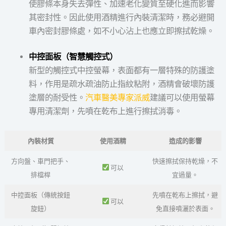
使膠條本身失去彈性、加速老化變質至硬化進而影響
其密封性。因此使用酒精進行內裝清潔時，務必避開
車內密封膠條處，如不小心沾上也應立即擦拭乾燥。
中控面板（智慧觸控式）
新型的觸控式中控螢幕，表面都有一層特殊的防護塗
料，作用是疏水疏油防止指紋粘附，酒精會破壞防護
塗層的耐受性。
汽車醫美專家派威
建議可以使用螢幕
專用清潔劑，先噴在乾布上進行擦拭消毒。
內裝材質
使用酒精
造成的影響
方向盤、車門把手、
快速擦拭保持乾燥，不
可以
排檔桿
宜過量。
中控面板（傳統按鈕
先噴在乾布上擦拭，避
可以
旋鈕）
免直接噴灑於表面。