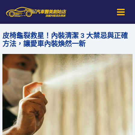
跳
Main
至
Men
主
要
皮椅龜裂救星！內裝清潔 3 大禁忌與正確
內
方法，讓愛車內裝煥然一新
容