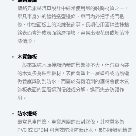
鍍鉻金屬
鍍鉻元素是汽車設計中經常使用到的裝飾材質之一，
舉凡車身外的鍍鉻造型邊條、車門內外把手或門檻
條、中控面板上的流線裝飾等。長期使用酒精塗抹鍍
鉻表面會造成表面鉻層損壞，容易出現花斑或剝落掉
漆情形。
木質飾板
一般來說純木頭接觸酒精的影響並不大，但汽車內裝
的木質多為裝飾板材，表面會塗上一層塗料或防護蠟
做養護與防刮防水，而屬於有機溶劑的酒精會使木質
飾板表面的圖層遭到侵蝕或分解，進而失去防護作
用。
防水邊條
最常見車門邊、車窗周圍的密封膠條，其材質多為
PVC 或 EPDM 可有效防滲防漏止水，長期接觸酒精會