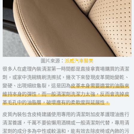
圖片來源：
派威汽車醫美
很多人在處理內裝清潔第一時間都是直接拿賣場購買的清潔
劑，或家中洗碗精刷洗擦拭，幾次下來發現皮革開始變乾、
變硬、出現細紋龜裂，這是因為
皮革本身需要適當的油脂來
維持本身的彈性，而一般清潔劑洗潔力太強，反而會洗掉皮
革毛孔中的油脂層，破壞應有的柔軟度與延展性。
皮質內裝包含皮椅建議使用專用的清潔劑加皮革護理油進行
清潔養護，千萬不要偷懶用酒精或一般清潔劑代替，專用清
潔劑的成分多為中性或較溫和，能有效去除皮椅或內飾的污