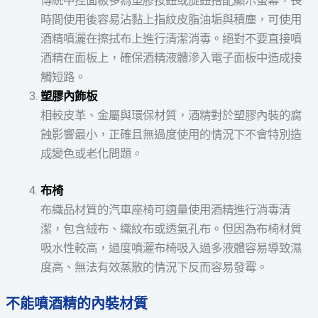
傳統中控面板多為塑膠按鈕或旋鈕搭配顯示螢幕，長
時間使用後容易沾黏上指紋皮脂油垢與積塵，可使用
酒精噴灑在擦拭布上進行清潔消毒。絕對不要直接噴
酒精在面板上，確保酒精液體滲入電子面板中造成接
觸短路。
塑膠內飾板
相較皮革、金屬與環保材質，酒精對於塑膠內裝的腐
蝕影響最小，正確且無過度使用的情況下不會特別造
成變色或老化問題。
布椅
布織品材質的汽車座椅可適量使用酒精進行消毒清
潔，包含絨布、織紋布或透氣孔布。但因為布椅材質
吸水性較高，過度噴灑布椅吸入過多液體容易導致濕
度高、無法有效蒸散的情況下反而容易發霉。
不能噴酒精的內裝材質