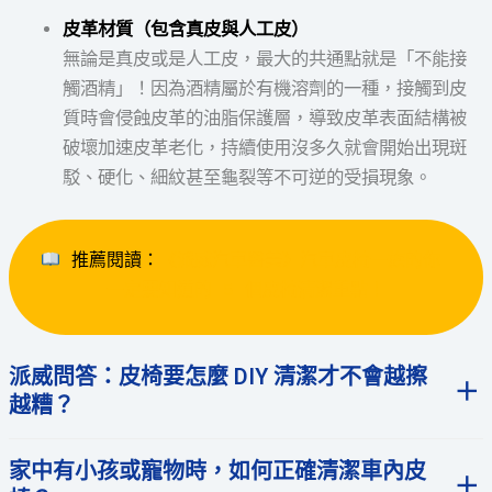
皮革材質（包含真皮與人工皮）
無論是真皮或是人工皮，最大的共通點就是「不能接
觸酒精」！因為酒精屬於有機溶劑的一種，接觸到皮
質時會侵蝕皮革的油脂保護層，導致皮革表面結構被
破壞加速皮革老化，持續使用沒多久就會開始出現斑
駁、硬化、細紋甚至龜裂等不可逆的受損現象。
 推薦閱讀：
《派威汽車醫美》汽車皮椅一族的你 
一定要知道的 5 個皮椅清潔重點！
派威問答：皮椅要怎麼 DIY 清潔才不會越擦
越糟？
家中有小孩或寵物時，如何正確清潔車內皮