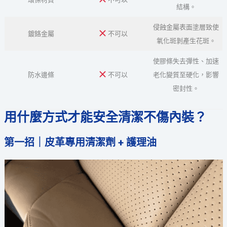
結構。
侵蝕金屬表面塗層致使
鍍鉻金屬
不可以
氧化斑剝產生花斑。
使膠條失去彈性、加速
防水邊條
不可以
老化變質至硬化，影響
密封性。
用什麼方式才能安全清潔不傷內裝？
第一招｜皮革專用清潔劑 + 護理油