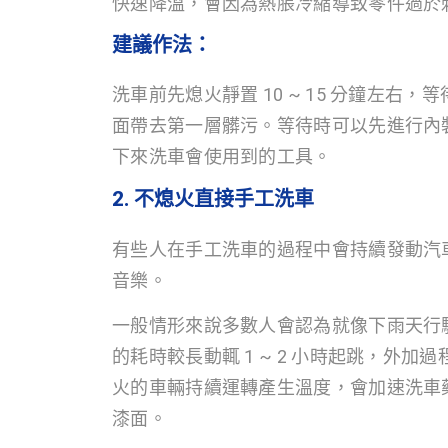
快速降溫，會因為熱脹冷縮導致零件過於
建議作法：
洗車前先熄火靜置 10 ~ 15 分鐘左
面帶去第一層髒污。等待時可以先進行內
下來洗車會使用到的工具。
2. 不熄火直接手工洗車
有些人在手工洗車的過程中會持續發動汽
音樂。
一般情形來說多數人會認為就像下雨天行
的耗時較長動輒 1 ~ 2 小時起跳，外
火的車輛持續運轉產生溫度，會加速洗車
漆面。