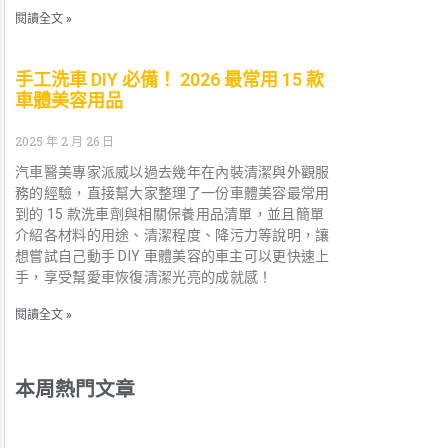
閱讀全文 »
手工洗車 DIY 必備！ 2026 最常用 15 款
車體美容用品
2025 年 2 月 26 日
汽車醫美專家派威以過去幾年在內裝清潔與外觀服
務的經驗，直接幫大家整理了一份車體美容最常用
到的 15 款洗車劑與相關保養用品清單，並且簡單
介紹各材料的用途、清潔程度、降污力等說明，讓
想嘗試自己動手 DIY 車體美容的車主可以更快速上
手，享受幫愛車恢復清潔光亮的成就感！
閱讀全文 »
本周熱門文章