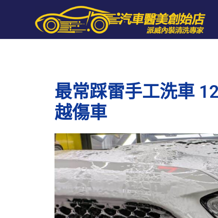
跳
至
主
要
內
容
最常踩雷手工洗車 1
越傷車