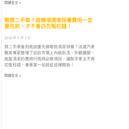
閱讀全文 »
剛買二手車？這幾項清潔保養費用一定
要先抓，才不會白花冤枉錢！
2026 年 5 月 3 日
買二手車後到底該優先做哪些清潔保養？派威汽車
醫美專家整理了目前市場上內裝拆洗、外觀鍍膜、
底盤清潔的費用行情與必做項目，讓新手車主不再
花冤枉錢，養車第一站就從這裡開始！
閱讀全文 »