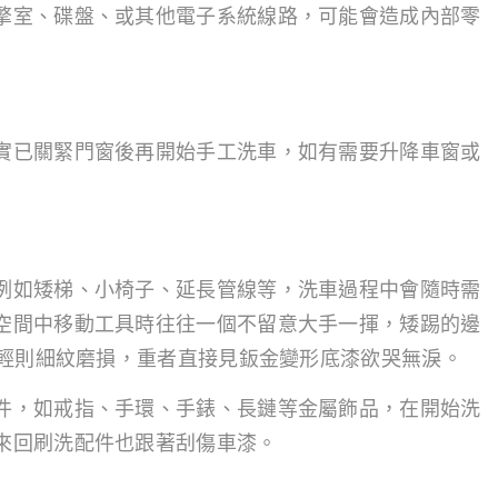
擎室、碟盤、或其他電子系統線路，可能會造成內部零
實已關緊門窗後再開始手工洗車，如有需要升降車窗或
例如矮梯、小椅子、延長管線等，洗車過程中會隨時需
空間中移動工具時往往一個不留意大手一揮，矮踢的邊
，輕則細紋磨損，重者直接見鈑金變形底漆欲哭無淚。
件，如戒指、手環、手錶、長鏈等金屬飾品，在開始洗
來回刷洗配件也跟著刮傷車漆。