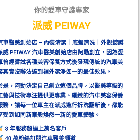
你的愛車守護專家
派威 PEIWAY
汽車醫美創始店 – 內裝清潔｜底盤清洗｜外觀鍍膜
派威 PEIWAY 汽車醫美創始店由阿勳創立，因為愛
車曾經嘗試各種美容保養方式後發現傳統的汽車美
容其實沒辦法達到裡外潔淨如一的最佳效果。
於是，阿勳決定自己創立這個品牌，以醫美等級的
工藝與技術專注提供更專業、細緻的汽車美容保養
服務，讓每一位車主在派威進行拆洗翻新後，都能
享受到如同新車般煥然一新的愛車體驗。
8 年服務超過上萬名客戶
40 萬粉絲訂閱汽車醫美頻道