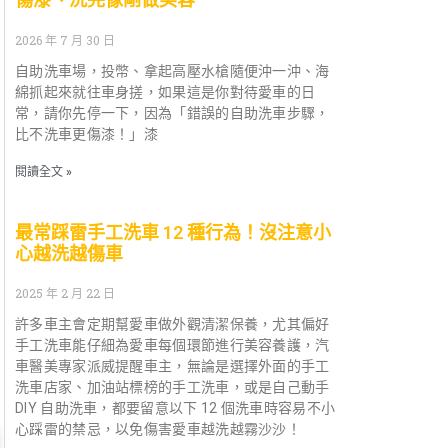
2026 年 7 月 30 日
自助洗車場，投幣、拿起高壓水槍隨便沖一沖、海
綿抓起來就往車身搓，如果這是你對待愛車的日
常，請你先停一下，因為「錯誤的自助洗車步驟，
比不洗車更傷漆！」漆
閱讀全文 »
最常踩雷手工洗車 12 種行為！沒注意小
心越洗越傷車
2025 年 2 月 22 日
許多車主會定期幫愛車做外觀清潔保養，尤其偏好
手工洗車能仔細為愛車每個環節進行美容養護，汽
車醫美專家派威提醒車主，無論是選擇外面的手工
洗車店家、加油站標榜的手工洗車，或是自己動手
DIY 自助洗車，都要留意以下 12 個洗車時容易不小
心踩雷的禁忌，以免傷害愛車越洗越霧沙沙！