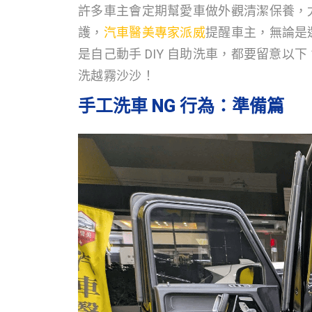
許多車主會定期幫愛車做外觀清潔保養，
護，
汽車醫美專家派威
提醒車主，無論是
是自己動手 DIY 自助洗車，都要留意以
洗越霧沙沙！
手工洗車 NG 行為：準備篇