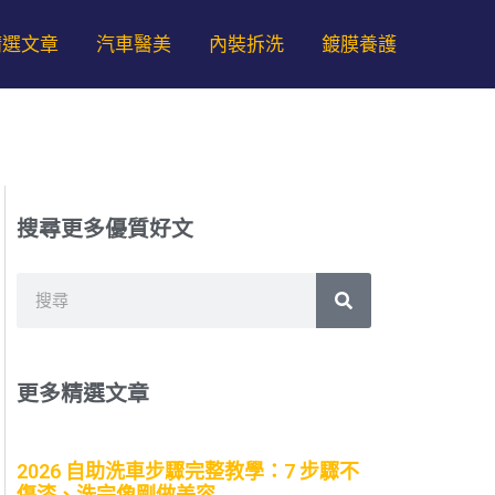
精選文章
汽車醫美
內裝拆洗
鍍膜養護
搜尋更多優質好文
搜
搜
尋
尋
更多精選文章
2026 自助洗車步驟完整教學：7 步驟不
傷漆、洗完像剛做美容