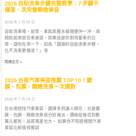
2026 自助洗車步驟完整教學：7 步驟不
傷漆、洗完像剛做美容
2026 年 7 月 30 日
自助洗車場，投幣、拿起高壓水槍隨便沖一沖、海
綿抓起來就往車身搓，如果這是你對待愛車的日
常，請你先停一下，因為「錯誤的自助洗車步驟，
比不洗車更傷漆！」漆
閱讀全文 »
2026 台南汽車美容推薦 TOP 10！鍍
膜、包膜、精緻洗車一次選對
2026 年 7 月 29 日
在台南想找汽車美容，選擇多到讓人眼花：光是鍍
膜、包膜、精緻洗車就分好幾派，價格從幾百到數
萬元都有，品質落差也大。 如果你不知道哪間汽車
美容比較值得嘗試