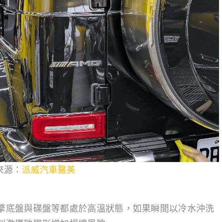
來源：
派威汽車醫美
擎底盤與碟盤等都處於高溫狀態，如果瞬間以冷水沖洗