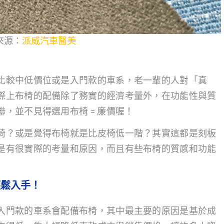
來源：
派威汽車醫美
比較中低價位或是入門款的車系，老一輩的人對「真
際上布椅的配備除了務實的經濟考量外，在功能性與質
，並不見得選用布椅 = 廉價喔！
椅？或是覺得布椅就是比皮椅低一階？其實這都是刻板
是有很實際的考量和原因，而且有些布椅的質感和功能
輕鬆入手！
入門款的車系會配備布椅，其中最主要的原因是基於成