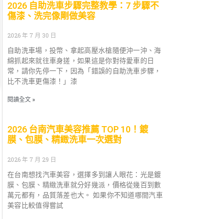
2026 自助洗車步驟完整教學：7 步驟不
傷漆、洗完像剛做美容
2026 年 7 月 30 日
自助洗車場，投幣、拿起高壓水槍隨便沖一沖、海
綿抓起來就往車身搓，如果這是你對待愛車的日
常，請你先停一下，因為「錯誤的自助洗車步驟，
比不洗車更傷漆！」漆
閱讀全文 »
2026 台南汽車美容推薦 TOP 10！鍍
膜、包膜、精緻洗車一次選對
2026 年 7 月 29 日
在台南想找汽車美容，選擇多到讓人眼花：光是鍍
膜、包膜、精緻洗車就分好幾派，價格從幾百到數
萬元都有，品質落差也大。 如果你不知道哪間汽車
美容比較值得嘗試