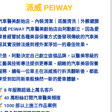
派威 PEIWAY
汽車醫美創始店 – 內裝清潔｜底盤清洗｜外觀鍍膜
派威 PEIWAY 汽車醫美創始店由阿勳創立，因為愛
車曾經嘗試各種美容保養方式後發現傳統的汽車美
容其實沒辦法達到裡外潔淨如一的最佳效果。
於是，阿勳決定自己創立這個品牌，以醫美等級的
工藝與技術專注提供更專業、細緻的汽車美容保養
服務，讓每一位車主在派威進行拆洗翻新後，都能
享受到如同新車般煥然一新的愛車體驗。
8 年服務超過上萬名客戶
40 萬粉絲訂閱汽車醫美頻道
1000 部以上施工作品案例