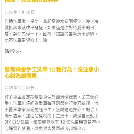
2026 年 7 月 30 日
自助洗車場，投幣、拿起高壓水槍隨便沖一沖、海
綿抓起來就往車身搓，如果這是你對待愛車的日
常，請你先停一下，因為「錯誤的自助洗車步驟，
比不洗車更傷漆！」漆
閱讀全文 »
最常踩雷手工洗車 12 種行為！沒注意小
心越洗越傷車
2025 年 2 月 22 日
許多車主會定期幫愛車做外觀清潔保養，尤其偏好
手工洗車能仔細為愛車每個環節進行美容養護，汽
車醫美專家派威提醒車主，無論是選擇外面的手工
洗車店家、加油站標榜的手工洗車，或是自己動手
DIY 自助洗車，都要留意以下 12 個洗車時容易不小
心踩雷的禁忌，以免傷害愛車越洗越霧沙沙！