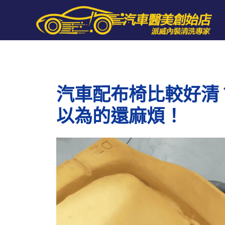
跳
至
主
要
內
容
汽車配布椅比較好清
以為的還麻煩！