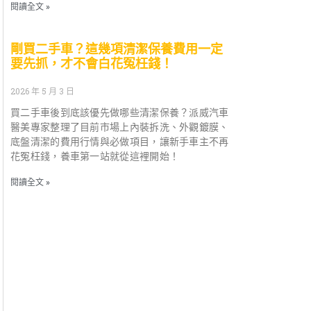
閱讀全文 »
剛買二手車？這幾項清潔保養費用一定
要先抓，才不會白花冤枉錢！
2026 年 5 月 3 日
買二手車後到底該優先做哪些清潔保養？派威汽車
醫美專家整理了目前市場上內裝拆洗、外觀鍍膜、
底盤清潔的費用行情與必做項目，讓新手車主不再
花冤枉錢，養車第一站就從這裡開始！
閱讀全文 »