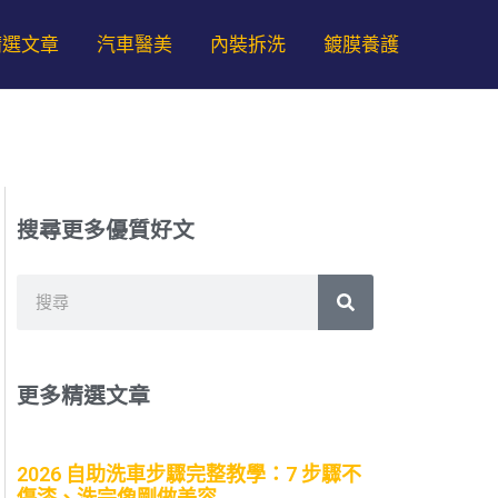
精選文章
汽車醫美
內裝拆洗
鍍膜養護
搜尋更多優質好文
搜
搜
尋
尋
更多精選文章
2026 自助洗車步驟完整教學：7 步驟不
傷漆、洗完像剛做美容