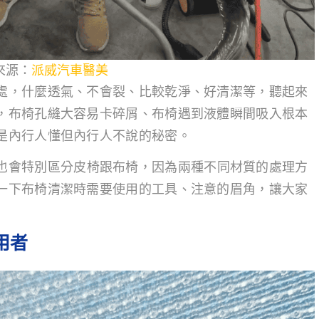
來源：
派威汽車醫美
處，什麼透氣、不會裂、比較乾淨、好清潔等，聽起來
，布椅孔縫大容易卡碎屑、布椅遇到液體瞬間吸入根本
是內行人懂但內行人不說的秘密。
也會特別區分皮椅跟布椅，因為兩種不同材質的處理方
一下布椅清潔時需要使用的工具、注意的眉角，讓大家
用者