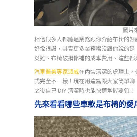
圖片
相信很多人都聽過業務跟你介紹布椅的好
好像很讚，其實更多業務嘴沒跟你說的是
災難、布椅破損修補的成本費用、這些都
汽車醫美專家派威
在內裝清潔的處理上，
式完全不一樣！現在用這篇跟大家簡單聊
之後自己 DIY 清潔時也能快速掌握要領！
先來看看哪些車款是布椅的愛